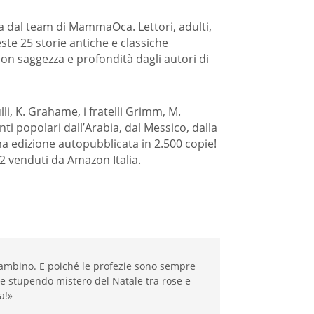
ata dal team di MammaOca. Lettori, adulti,
ste 25 storie antiche e classiche
con saggezza e profondità dagli autori di
lli, K. Grahame, i fratelli Grimm, M.
onti popolari dall’Arabia, dal Messico, dalla
Prima edizione autopubblicata in 2.500 copie!
2 venduti da Amazon Italia.
 bambino. E poiché le profezie sono sempre
 e stupendo mistero del Natale tra rose e
a!»