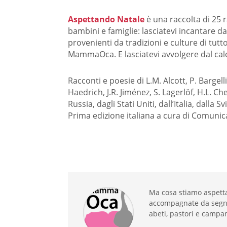
Aspettando Natale
è una raccolta di 25 r
bambini e famiglie: lasciatevi incantare d
provenienti da tradizioni e culture di tut
MammaOca. E lasciatevi avvolgere dal calor
Racconti e poesie di L.M. Alcott, P. Bargell
Haedrich, J.R. Jiménez, S. Lagerlöf, H.L. Ch
Russia, dagli Stati Uniti, dall’Italia, dall
Prima edizione italiana a cura di Comunica
Ma cosa stiamo aspettan
accompagnate da segni m
abeti, pastori e campane