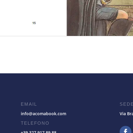
EMAIL
SED
info@acomabook.com
Via Br
TELEFONO
+39 327 917 89 88