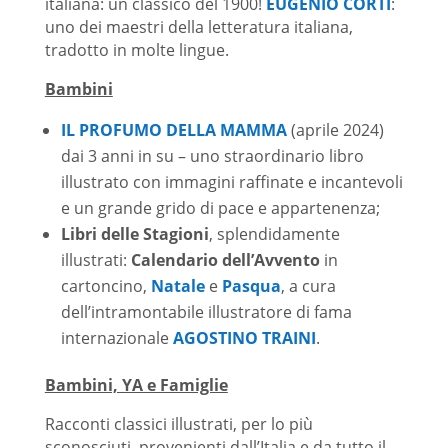
italiana: un classico del 1900!
EUGENIO CORTI
:
uno dei maestri della letteratura italiana,
tradotto in molte lingue.
Bambini
IL PROFUMO DELLA MAMMA
(aprile 2024)
dai 3 anni in su – uno straordinario libro
illustrato con immagini raffinate e incantevoli
e un grande grido di pace e appartenenza;
Libri delle Stagioni
, splendidamente
illustrati:
Calendario dell’Avvento
in
cartoncino,
Natale
e
Pasqua
, a cura
dell’intramontabile illustratore di fama
internazionale
AGOSTINO TRAINI
.
Bambini, YA e Famiglie
Racconti classici illustrati, per lo più
sconosciuti, provenienti dall’Italia e da tutto il